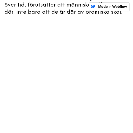
över tid, förutsätter att människor vill vara
där, inte bara att de är där av praktiska skäl.
Därför får de rationella lösningarna aldrig
prioritera bort de saker som skapar
tillhörighet, glädje och stolthet.
Projekt